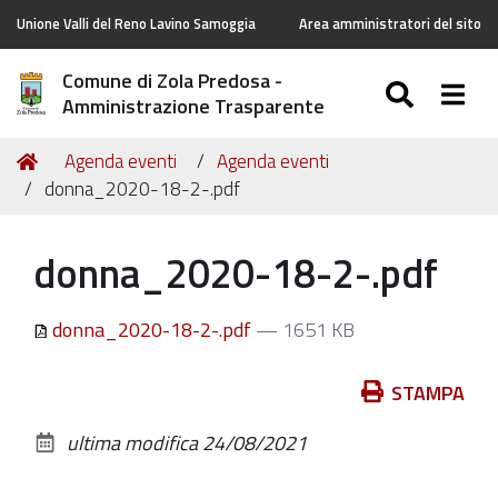
Unione Valli del Reno Lavino Samoggia
Area amministratori del sito
Comune di Zola Predosa -
SEARC
Togg
Amministrazione Trasparente
Tu
Home
Agenda eventi
Agenda eventi
sei
donna_2020-18-2-.pdf
qui:
donna_2020-18-2-.pdf
donna_2020-18-2-.pdf
— 1651 KB
Azioni
STAMPA
sul
ultima modifica
24/08/2021
documento