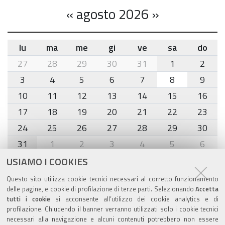
«
agosto 2026
»
lu
ma
me
gi
ve
sa
do
month-
27
28
29
30
31
1
2
8
3
4
5
6
7
8
9
10
11
12
13
14
15
16
17
18
19
20
21
22
23
24
25
26
27
28
29
30
31
1
2
3
4
5
6
USIAMO I COOKIES
Agenda eventi
Questo sito utilizza cookie tecnici necessari al corretto funzionamento
delle pagine, e cookie di profilazione di terze parti. Selezionando
Accetta
torna alla sezione
tutti i cookie
si acconsente all’utilizzo dei cookie analytics e di
profilazione. Chiudendo il banner verranno utilizzati solo i cookie tecnici
necessari alla navigazione e alcuni contenuti potrebbero non essere