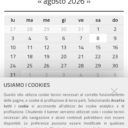
«
agosto 2026
»
lu
ma
me
gi
ve
sa
do
month-
27
28
29
30
31
1
2
8
3
4
5
6
7
8
9
10
11
12
13
14
15
16
17
18
19
20
21
22
23
24
25
26
27
28
29
30
31
1
2
3
4
5
6
USIAMO I COOKIES
Agenda eventi
Questo sito utilizza cookie tecnici necessari al corretto funzionamento
delle pagine, e cookie di profilazione di terze parti. Selezionando
Accetta
torna alla sezione
tutti i cookie
si acconsente all’utilizzo dei cookie analytics e di
profilazione. Chiudendo il banner verranno utilizzati solo i cookie tecnici
necessari alla navigazione e alcuni contenuti potrebbero non essere
disponibili. Le preferenze possono essere modificate in qualsiasi