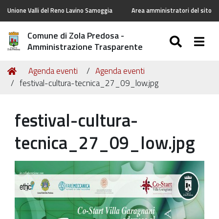
Unione Valli del Reno Lavino Samoggia
Area amministratori del sito
Comune di Zola Predosa -
SEARC
Togg
Amministrazione Trasparente
Tu
Home
Agenda eventi
Agenda eventi
sei
festival-cultura-tecnica_27_09_low.jpg
qui:
festival-cultura-
tecnica_27_09_low.jpg