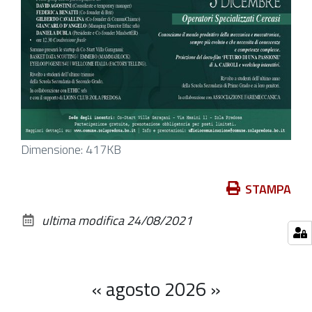
Clicca
Dimensione: 417KB
per
vedere
Azioni
STAMPA
l'immagine
sul
ultima modifica
24/08/2021
alle
documento
dimensioni
originali…
«
agosto 2026
»