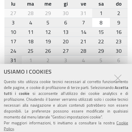
lu
ma
me
gi
ve
sa
do
month-
27
28
29
30
31
1
2
8
3
4
5
6
7
8
9
10
11
12
13
14
15
16
17
18
19
20
21
22
23
24
25
26
27
28
29
30
31
1
2
3
4
5
6
USIAMO I COOKIES
Agenda eventi
Questo sito utilizza cookie tecnici necessari al corretto funzionamento
delle pagine, e cookie di profilazione di terze parti. Selezionando
Accetta
torna alla sezione
tutti i cookie
si acconsente all’utilizzo dei cookie analytics e di
profilazione. Chiudendo il banner verranno utilizzati solo i cookie tecnici
necessari alla navigazione e alcuni contenuti potrebbero non essere
disponibili. Le preferenze possono essere modificate in qualsiasi
Valuta questo sito
momento dal menu laterale "Gestisci impostazioni cookie".
Per maggiori informazioni, ti invitiamo a consultare la nostra
Cookie
Policy
.