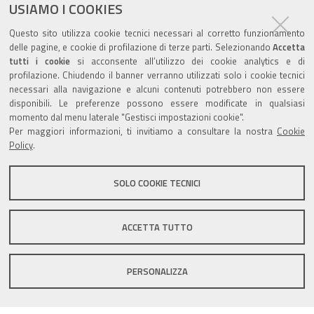
USIAMO I COOKIES
Agenda eventi
Questo sito utilizza cookie tecnici necessari al corretto funzionamento
delle pagine, e cookie di profilazione di terze parti. Selezionando
Accetta
torna alla sezione
tutti i cookie
si acconsente all’utilizzo dei cookie analytics e di
profilazione. Chiudendo il banner verranno utilizzati solo i cookie tecnici
necessari alla navigazione e alcuni contenuti potrebbero non essere
disponibili. Le preferenze possono essere modificate in qualsiasi
momento dal menu laterale "Gestisci impostazioni cookie".
Valuta questo sito
Per maggiori informazioni, ti invitiamo a consultare la nostra
Cookie
Policy
.
SOLO COOKIE TECNICI
Sito istituzionale Comune di Zola Predosa
ACCETTA TUTTO
PERSONALIZZA
Privacy policy
|
DPO
|
Accessibilità