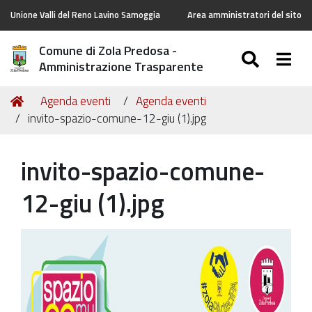
Unione Valli del Reno Lavino Samoggia
Area amministratori del sito
Comune di Zola Predosa -
SEARC
Togg
Amministrazione Trasparente
Tu
Home
Agenda eventi
Agenda eventi
sei
invito-spazio-comune-12-giu (1).jpg
qui:
invito-spazio-comune-
12-giu (1).jpg