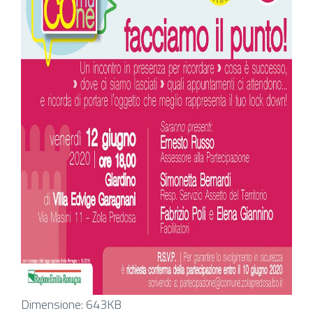
Clicca
Dimensione: 643KB