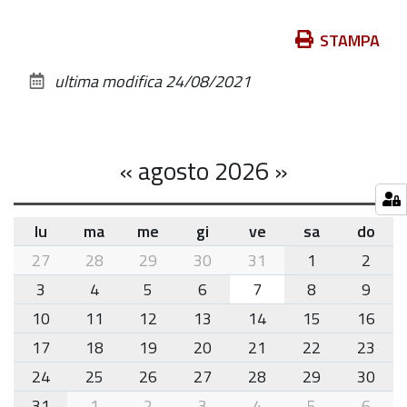
per
vedere
Azioni
STAMPA
l'immagine
sul
ultima modifica
24/08/2021
alle
documento
dimensioni
originali…
«
agosto 2026
»
lu
ma
me
gi
ve
sa
do
month-
27
28
29
30
31
1
2
8
3
4
5
6
7
8
9
10
11
12
13
14
15
16
17
18
19
20
21
22
23
24
25
26
27
28
29
30
31
1
2
3
4
5
6