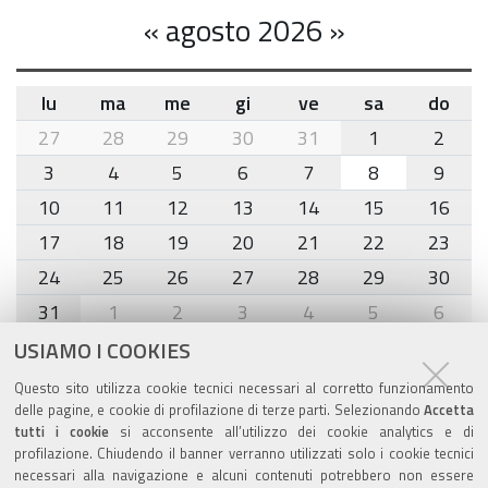
«
agosto 2026
»
lu
ma
me
gi
ve
sa
do
month-
27
28
29
30
31
1
2
8
3
4
5
6
7
8
9
10
11
12
13
14
15
16
17
18
19
20
21
22
23
24
25
26
27
28
29
30
31
1
2
3
4
5
6
USIAMO I COOKIES
Agenda eventi
Questo sito utilizza cookie tecnici necessari al corretto funzionamento
delle pagine, e cookie di profilazione di terze parti. Selezionando
Accetta
torna alla sezione
tutti i cookie
si acconsente all’utilizzo dei cookie analytics e di
profilazione. Chiudendo il banner verranno utilizzati solo i cookie tecnici
necessari alla navigazione e alcuni contenuti potrebbero non essere