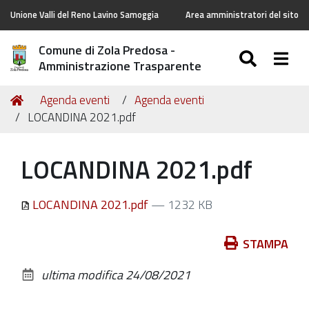
Unione Valli del Reno Lavino Samoggia
Area amministratori del sito
Comune di Zola Predosa -
SEARC
Togg
Amministrazione Trasparente
Tu
Home
Agenda eventi
Agenda eventi
sei
LOCANDINA 2021.pdf
qui:
LOCANDINA 2021.pdf
LOCANDINA 2021.pdf
— 1232 KB
Azioni
STAMPA
sul
ultima modifica
24/08/2021
documento