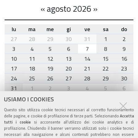
«
agosto 2026
»
lu
ma
me
gi
ve
sa
do
month-
27
28
29
30
31
1
2
8
3
4
5
6
7
8
9
10
11
12
13
14
15
16
17
18
19
20
21
22
23
24
25
26
27
28
29
30
31
1
2
3
4
5
6
USIAMO I COOKIES
Agenda eventi
Questo sito utilizza cookie tecnici necessari al corretto funzionamento
delle pagine, e cookie di profilazione di terze parti. Selezionando
Accetta
torna alla sezione
tutti i cookie
si acconsente all’utilizzo dei cookie analytics e di
profilazione. Chiudendo il banner verranno utilizzati solo i cookie tecnici
necessari alla navigazione e alcuni contenuti potrebbero non essere