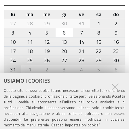
lu
ma
me
gi
ve
sa
do
month-
27
28
29
30
31
1
2
8
3
4
5
6
7
8
9
10
11
12
13
14
15
16
17
18
19
20
21
22
23
24
25
26
27
28
29
30
31
1
2
3
4
5
6
USIAMO I COOKIES
Agenda eventi
Questo sito utilizza cookie tecnici necessari al corretto funzionamento
delle pagine, e cookie di profilazione di terze parti. Selezionando
Accetta
torna alla sezione
tutti i cookie
si acconsente all’utilizzo dei cookie analytics e di
profilazione. Chiudendo il banner verranno utilizzati solo i cookie tecnici
necessari alla navigazione e alcuni contenuti potrebbero non essere
disponibili. Le preferenze possono essere modificate in qualsiasi
Valuta questo sito
momento dal menu laterale "Gestisci impostazioni cookie".