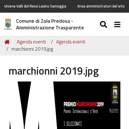
Unione Valli del Reno Lavino Samoggia
Area amministratori del sito
Comune di Zola Predosa -
SEARC
Togg
Amministrazione Trasparente
Tu
Home
Agenda eventi
Agenda eventi
sei
marchionni 2019.jpg
qui:
marchionni 2019.jpg