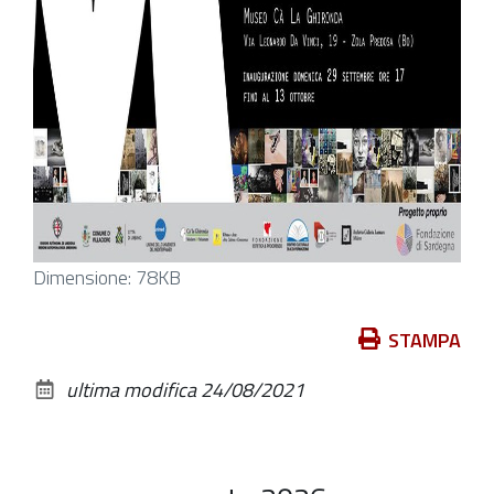
Clicca
Dimensione: 78KB
per
vedere
Azioni
STAMPA
l'immagine
sul
ultima modifica
24/08/2021
alle
documento
dimensioni
originali…