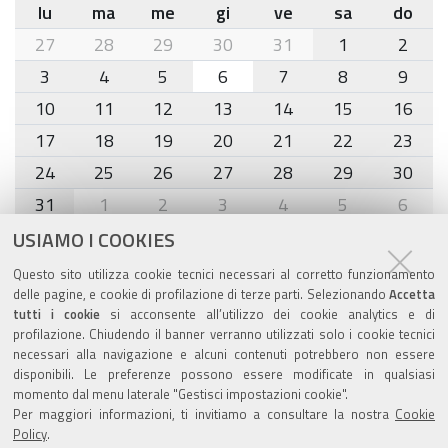
lu
ma
me
gi
ve
sa
do
month-
27
28
29
30
31
1
2
8
3
4
5
6
7
8
9
10
11
12
13
14
15
16
17
18
19
20
21
22
23
24
25
26
27
28
29
30
31
1
2
3
4
5
6
USIAMO I COOKIES
Agenda eventi
Questo sito utilizza cookie tecnici necessari al corretto funzionamento
delle pagine, e cookie di profilazione di terze parti. Selezionando
Accetta
torna alla sezione
tutti i cookie
si acconsente all’utilizzo dei cookie analytics e di
profilazione. Chiudendo il banner verranno utilizzati solo i cookie tecnici
necessari alla navigazione e alcuni contenuti potrebbero non essere
disponibili. Le preferenze possono essere modificate in qualsiasi
momento dal menu laterale "Gestisci impostazioni cookie".
Valuta questo sito
Per maggiori informazioni, ti invitiamo a consultare la nostra
Cookie
Policy
.