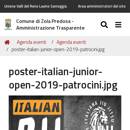
Unione Valli del Reno Lavino Samoggia
Area amministratori del sito
Comune di Zola Predosa -
SEARC
Togg
Amministrazione Trasparente
Tu
Home
Agenda eventi
Agenda eventi
sei
poster-italian-junior-open-2019-patrocini.jpg
qui:
poster-italian-junior-
open-2019-patrocini.jpg