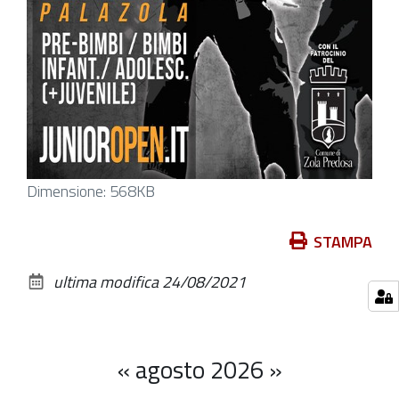
Clicca
Dimensione: 568KB
per
vedere
Azioni
STAMPA
l'immagine
sul
ultima modifica
24/08/2021
alle
documento
dimensioni
originali…
«
agosto 2026
»