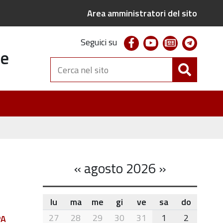
Area amministratori del sito
facebook
youtube
newsletter
telegr
Seguici su
te
Cerca
nel
sito
«
agosto 2026
»
lu
ma
me
gi
ve
sa
do
month-
27
28
29
30
31
1
2
PA