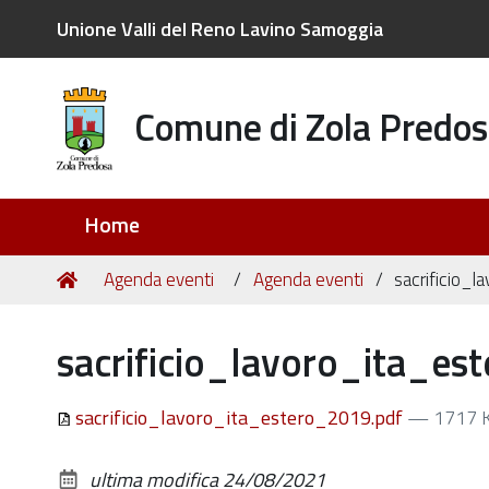
Unione Valli del Reno Lavino Samoggia
Comune di Zola Predos
Sezioni
Home
Tu
Home
Agenda eventi
Agenda eventi
sacrificio_
sei
qui:
sacrificio_lavoro_ita_es
sacrificio_lavoro_ita_estero_2019.pdf
— 1717 
ultima modifica
24/08/2021