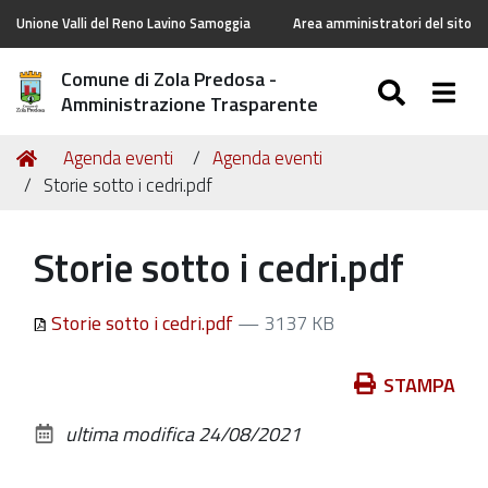
Unione Valli del Reno Lavino Samoggia
Area amministratori del sito
Comune di Zola Predosa -
SEARC
Togg
Amministrazione Trasparente
Tu
Home
Agenda eventi
Agenda eventi
sei
Storie sotto i cedri.pdf
qui:
Storie sotto i cedri.pdf
Storie sotto i cedri.pdf
— 3137 KB
Azioni
STAMPA
sul
ultima modifica
24/08/2021
documento