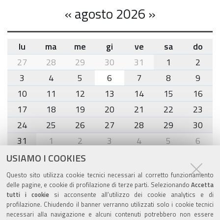
«
agosto 2026
»
lu
ma
me
gi
ve
sa
do
month-
27
28
29
30
31
1
2
8
3
4
5
6
7
8
9
10
11
12
13
14
15
16
17
18
19
20
21
22
23
24
25
26
27
28
29
30
31
1
2
3
4
5
6
USIAMO I COOKIES
Agenda eventi
Questo sito utilizza cookie tecnici necessari al corretto funzionamento
delle pagine, e cookie di profilazione di terze parti. Selezionando
Accetta
torna alla sezione
tutti i cookie
si acconsente all’utilizzo dei cookie analytics e di
profilazione. Chiudendo il banner verranno utilizzati solo i cookie tecnici
necessari alla navigazione e alcuni contenuti potrebbero non essere