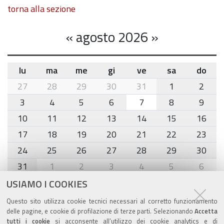
torna alla sezione
«
agosto 2026
»
lu
ma
me
gi
ve
sa
do
month-
27
28
29
30
31
1
2
8
3
4
5
6
7
8
9
10
11
12
13
14
15
16
17
18
19
20
21
22
23
24
25
26
27
28
29
30
31
1
2
3
4
5
6
USIAMO I COOKIES
Agenda eventi
Questo sito utilizza cookie tecnici necessari al corretto funzionamento
delle pagine, e cookie di profilazione di terze parti. Selezionando
Accetta
torna alla sezione
tutti i cookie
si acconsente all’utilizzo dei cookie analytics e di