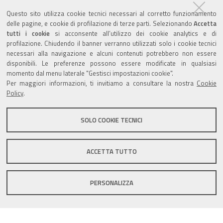
Agenda eventi
Questo sito utilizza cookie tecnici necessari al corretto funzionamento
delle pagine, e cookie di profilazione di terze parti. Selezionando
Accetta
torna alla sezione
tutti i cookie
si acconsente all’utilizzo dei cookie analytics e di
profilazione. Chiudendo il banner verranno utilizzati solo i cookie tecnici
necessari alla navigazione e alcuni contenuti potrebbero non essere
disponibili. Le preferenze possono essere modificate in qualsiasi
momento dal menu laterale "Gestisci impostazioni cookie".
Valuta questo sito
Per maggiori informazioni, ti invitiamo a consultare la nostra
Cookie
Policy
.
SOLO COOKIE TECNICI
Sito istituzionale Comune di Zola Predosa
ACCETTA TUTTO
PERSONALIZZA
Privacy policy
|
DPO
|
Accessibilità