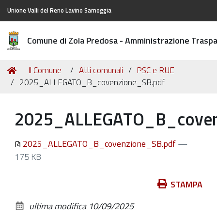
Unione Valli del Reno Lavino Samoggia
Comune di Zola Predosa - Amministrazione Trasp
Tu
Home
Il Comune
Atti comunali
PSC e RUE
sei
2025_ALLEGATO_B_covenzione_SB.pdf
qui:
2025_ALLEGATO_B_coven
2025_ALLEGATO_B_covenzione_SB.pdf
—
175 KB
Azioni
STAMPA
sul
ultima modifica
10/09/2025
documento