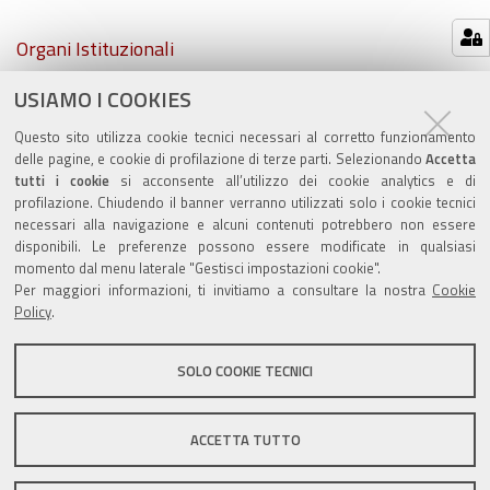
Navigazione
Organi Istituzionali
USIAMO I COOKIES
Atti comunali
Questo sito utilizza cookie tecnici necessari al corretto funzionamento
PSC e RUE
delle pagine, e cookie di profilazione di terze parti. Selezionando
Accetta
tutti i cookie
si acconsente all’utilizzo dei cookie analytics e di
profilazione. Chiudendo il banner verranno utilizzati solo i cookie tecnici
necessari alla navigazione e alcuni contenuti potrebbero non essere
disponibili. Le preferenze possono essere modificate in qualsiasi
momento dal menu laterale "Gestisci impostazioni cookie".
Valuta questo sito
Per maggiori informazioni, ti invitiamo a consultare la nostra
Cookie
Policy
.
SOLO COOKIE TECNICI
Sito istituzionale Comune di Zola Predosa
ACCETTA TUTTO