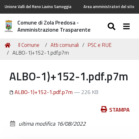
Unione Valli del Reno Lavino Samoggia
Area amministratori del sito
Comune di Zola Predosa -
SEARC
Togg
Amministrazione Trasparente
Tu
Home
Il Comune
Atti comunali
PSC e RUE
sei
ALBO-1)+152-1.pdf.p7m
qui:
ALBO-1)+152-1.pdf.p7m
ALBO-1)+152-1.pdf.p7m
— 226 KB
Azioni
STAMPA
sul
ultima modifica
16/08/2022
documento