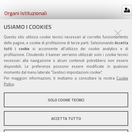
Navigazione
Organi Istituzionali
USIAMO I COOKIES
Atti comunali
Questo sito utilizza cookie tecnici necessari al corretto funzionamento
PSC e RUE
delle pagine, e cookie di profilazione di terze parti. Selezionando
Accetta
tutti i cookie
si acconsente all’utilizzo dei cookie analytics e di
profilazione. Chiudendo il banner verranno utilizzati solo i cookie tecnici
necessari alla navigazione e alcuni contenuti potrebbero non essere
disponibili. Le preferenze possono essere modificate in qualsiasi
momento dal menu laterale "Gestisci impostazioni cookie".
Valuta questo sito
Per maggiori informazioni, ti invitiamo a consultare la nostra
Cookie
Policy
.
SOLO COOKIE TECNICI
Sito istituzionale Comune di Zola Predosa
ACCETTA TUTTO