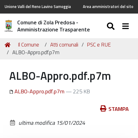
Unione Valli del Reno Lavino Samoggia
Area amministratori del sito
Comune di Zola Predosa -
SEARC
Togg
Amministrazione Trasparente
Tu
Home
Il Comune
Atti comunali
PSC e RUE
sei
ALBO-Appro.pdf.p7m
qui:
ALBO-Appro.pdf.p7m
ALBO-Appro.pdf.p7m
— 225 KB
Azioni
STAMPA
sul
ultima modifica
15/01/2024
documento