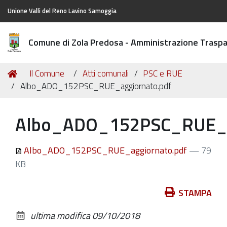
Unione Valli del Reno Lavino Samoggia
Comune di Zola Predosa - Amministrazione Trasp
Tu
Home
Il Comune
Atti comunali
PSC e RUE
sei
Albo_ADO_152PSC_RUE_aggiornato.pdf
qui:
Albo_ADO_152PSC_RUE_a
Albo_ADO_152PSC_RUE_aggiornato.pdf
— 79
KB
Azioni
STAMPA
sul
ultima modifica
09/10/2018
documento