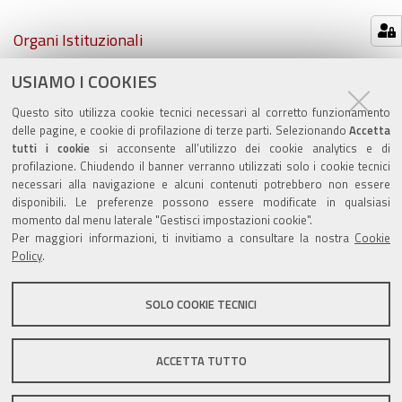
Navigazione
Organi Istituzionali
USIAMO I COOKIES
Atti comunali
Questo sito utilizza cookie tecnici necessari al corretto funzionamento
PSC e RUE
delle pagine, e cookie di profilazione di terze parti. Selezionando
Accetta
tutti i cookie
si acconsente all’utilizzo dei cookie analytics e di
profilazione. Chiudendo il banner verranno utilizzati solo i cookie tecnici
necessari alla navigazione e alcuni contenuti potrebbero non essere
disponibili. Le preferenze possono essere modificate in qualsiasi
momento dal menu laterale "Gestisci impostazioni cookie".
Valuta questo sito
Per maggiori informazioni, ti invitiamo a consultare la nostra
Cookie
Policy
.
SOLO COOKIE TECNICI
Sito istituzionale Comune di Zola Predosa
ACCETTA TUTTO