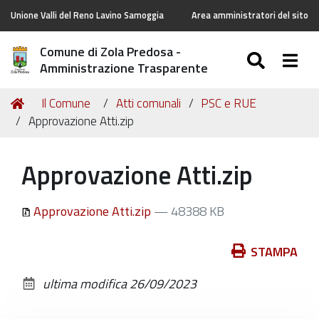
Unione Valli del Reno Lavino Samoggia
Area amministratori del sito
Comune di Zola Predosa -
SEARC
Togg
Amministrazione Trasparente
Tu
Home
Il Comune
Atti comunali
PSC e RUE
sei
Approvazione Atti.zip
qui:
Approvazione Atti.zip
Approvazione Atti.zip
— 48388 KB
Azioni
STAMPA
sul
ultima modifica
26/09/2023
documento