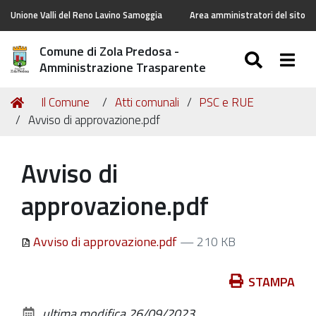
Unione Valli del Reno Lavino Samoggia
Area amministratori del sito
Comune di Zola Predosa -
SEARC
Togg
Amministrazione Trasparente
Tu
Home
Il Comune
Atti comunali
PSC e RUE
sei
Avviso di approvazione.pdf
qui:
Avviso di
approvazione.pdf
Avviso di approvazione.pdf
— 210 KB
Azioni
STAMPA
sul
ultima modifica
26/09/2023