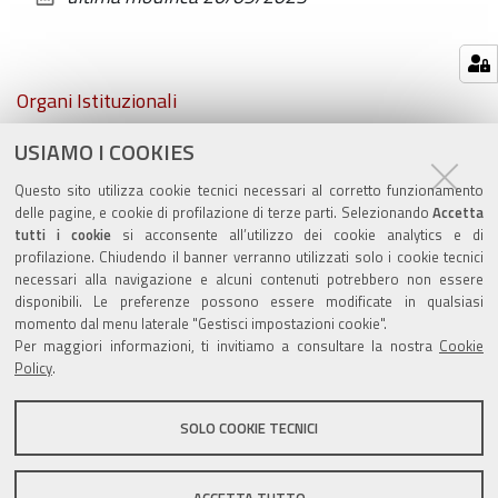
documento
Navigazione
Organi Istituzionali
USIAMO I COOKIES
Atti comunali
Questo sito utilizza cookie tecnici necessari al corretto funzionamento
PSC e RUE
delle pagine, e cookie di profilazione di terze parti. Selezionando
Accetta
tutti i cookie
si acconsente all’utilizzo dei cookie analytics e di
profilazione. Chiudendo il banner verranno utilizzati solo i cookie tecnici
necessari alla navigazione e alcuni contenuti potrebbero non essere
disponibili. Le preferenze possono essere modificate in qualsiasi
momento dal menu laterale "Gestisci impostazioni cookie".
Valuta questo sito
Per maggiori informazioni, ti invitiamo a consultare la nostra
Cookie
Policy
.
SOLO COOKIE TECNICI
Sito istituzionale Comune di Zola Predosa