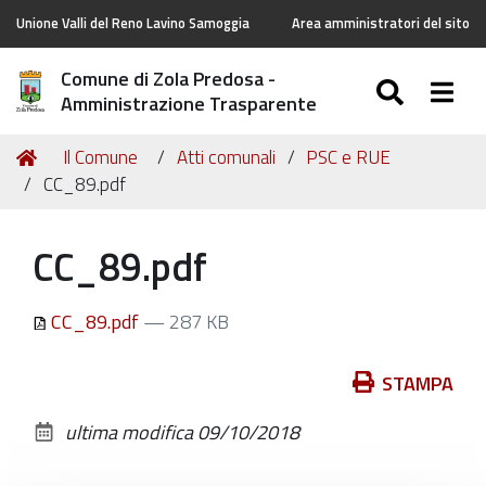
Unione Valli del Reno Lavino Samoggia
Area amministratori del sito
Comune di Zola Predosa -
SEARC
Togg
Amministrazione Trasparente
Tu
Home
Il Comune
Atti comunali
PSC e RUE
sei
CC_89.pdf
qui:
CC_89.pdf
CC_89.pdf
— 287 KB
Azioni
STAMPA
sul
ultima modifica
09/10/2018
documento