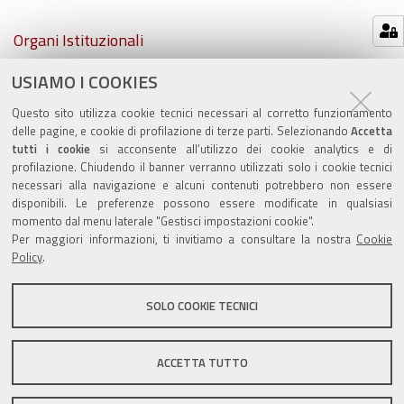
Navigazione
Organi Istituzionali
USIAMO I COOKIES
Atti comunali
Questo sito utilizza cookie tecnici necessari al corretto funzionamento
PSC e RUE
delle pagine, e cookie di profilazione di terze parti. Selezionando
Accetta
tutti i cookie
si acconsente all’utilizzo dei cookie analytics e di
profilazione. Chiudendo il banner verranno utilizzati solo i cookie tecnici
necessari alla navigazione e alcuni contenuti potrebbero non essere
disponibili. Le preferenze possono essere modificate in qualsiasi
momento dal menu laterale "Gestisci impostazioni cookie".
Valuta questo sito
Per maggiori informazioni, ti invitiamo a consultare la nostra
Cookie
Policy
.
SOLO COOKIE TECNICI
Sito istituzionale Comune di Zola Predosa
ACCETTA TUTTO