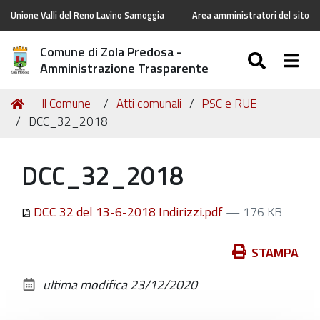
Unione Valli del Reno Lavino Samoggia
Area amministratori del sito
Comune di Zola Predosa -
SEARC
Togg
Amministrazione Trasparente
Tu
Home
Il Comune
Atti comunali
PSC e RUE
sei
DCC_32_2018
qui:
DCC_32_2018
DCC 32 del 13-6-2018 Indirizzi.pdf
— 176 KB
Azioni
STAMPA
sul
ultima modifica
23/12/2020
documento