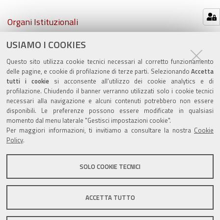
Navigazione
Organi Istituzionali
USIAMO I COOKIES
Atti comunali
Questo sito utilizza cookie tecnici necessari al corretto funzionamento
PSC e RUE
delle pagine, e cookie di profilazione di terze parti. Selezionando
Accetta
tutti i cookie
si acconsente all’utilizzo dei cookie analytics e di
profilazione. Chiudendo il banner verranno utilizzati solo i cookie tecnici
necessari alla navigazione e alcuni contenuti potrebbero non essere
disponibili. Le preferenze possono essere modificate in qualsiasi
momento dal menu laterale "Gestisci impostazioni cookie".
Valuta questo sito
Per maggiori informazioni, ti invitiamo a consultare la nostra
Cookie
Policy
.
SOLO COOKIE TECNICI
Sito istituzionale Comune di Zola Predosa
ACCETTA TUTTO