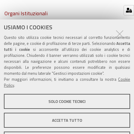
Navigazione
Organi Istituzionali
USIAMO I COOKIES
Atti comunali
Questo sito utilizza cookie tecnici necessari al corretto funzionamento
PSC e RUE
delle pagine, e cookie di profilazione di terze parti. Selezionando
Accetta
tutti i cookie
si acconsente all’utilizzo dei cookie analytics e di
profilazione. Chiudendo il banner verranno utilizzati solo i cookie tecnici
necessari alla navigazione e alcuni contenuti potrebbero non essere
disponibili. Le preferenze possono essere modificate in qualsiasi
momento dal menu laterale "Gestisci impostazioni cookie".
Valuta questo sito
Per maggiori informazioni, ti invitiamo a consultare la nostra
Cookie
Policy
.
SOLO COOKIE TECNICI
Sito istituzionale Comune di Zola Predosa
ACCETTA TUTTO