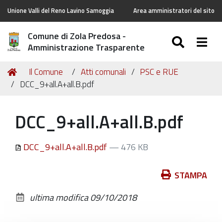
Unione Valli del Reno Lavino Samoggia
Area amministratori del sito
Comune di Zola Predosa -
SEARC
Togg
Amministrazione Trasparente
Tu
Home
Il Comune
Atti comunali
PSC e RUE
sei
DCC_9+all.A+all.B.pdf
qui:
DCC_9+all.A+all.B.pdf
DCC_9+all.A+all.B.pdf
— 476 KB
Azioni
STAMPA
sul
ultima modifica
09/10/2018
documento