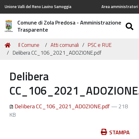
Unione Valli del Reno Lavino Samoggia
Area amministratori 
Comune di Zola Predosa - Amministrazione
S
Trasparente
Tu
Home
Il Comune
Atti comunali
PSC e RUE
sei
Delibera CC_106_2021_ADOZIONE.pdf
qui:
Delibera
CC_106_2021_ADOZIONE.
Delibera CC_106_2021_ADOZIONE.pdf
— 218
KB
Azioni
STAMPA