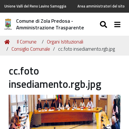
Unione Valli del Reno Lavino Samoggia
Area amministratori del sito
Comune di Zola Predosa -
SEARC
Togg
Amministrazione Trasparente
Tu
Home
Il Comune
Organi Istituzionali
sei
Consiglio Comunale
cc.foto insediamento.rgb.jpg
qui:
cc.foto
insediamento.rgb.jpg