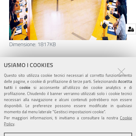
Clicca
Dimensione: 1817KB
per
vedere
Azioni
STAMPA
USIAMO I COOKIES
l'immagine
sul
ultima modifica
27/06/2024
Questo sito utilizza cookie tecnici necessari al corretto funzionamento
alle
documento
delle pagine, e cookie di profilazione di terze parti. Selezionando
Accetta
dimensioni
tutti i cookie
si acconsente all’utilizzo dei cookie analytics e di
originali…
profilazione. Chiudendo il banner verranno utilizzati solo i cookie tecnici
necessari alla navigazione e alcuni contenuti potrebbero non essere
disponibili. Le preferenze possono essere modificate in qualsiasi
momento dal menu laterale "Gestisci impostazioni cookie".
Valuta questo sito
Per maggiori informazioni, ti invitiamo a consultare la nostra
Cookie
Policy
.