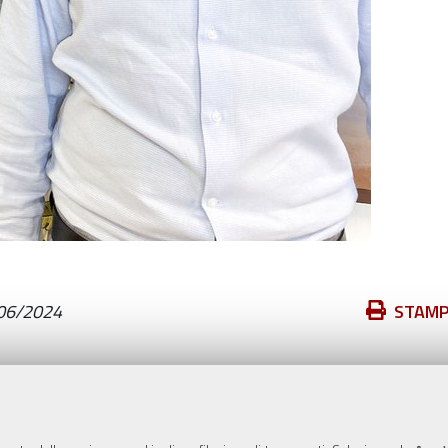
Azioni
06/2024
STAM
sul
documento
Valuta questo sito