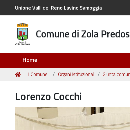
Unione Valli del Reno Lavino Samoggia
Comune di Zola Predos
Sezioni
Home
Tu
Home
Il Comune
Organi Istituzionali
Giunta comun
sei
qui:
Lorenzo Cocchi