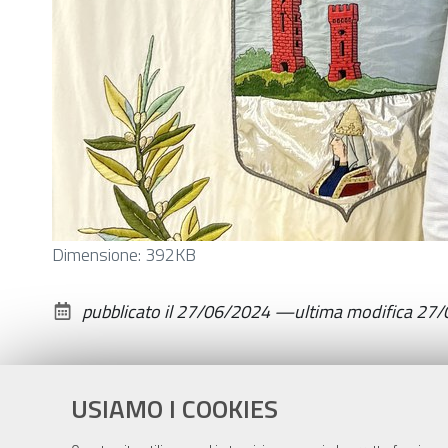
Clicca
Dimensione: 392KB
per
vedere
pubblicato il
27/06/2024
—
ultima modifica
27/
l'immagine
alle
dimensioni
USIAMO I COOKIES
originali…