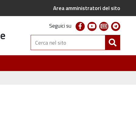
Area amministratori del sito
facebook
youtube
newsletter
telegr
Seguici su
te
Cerca
nel
sito