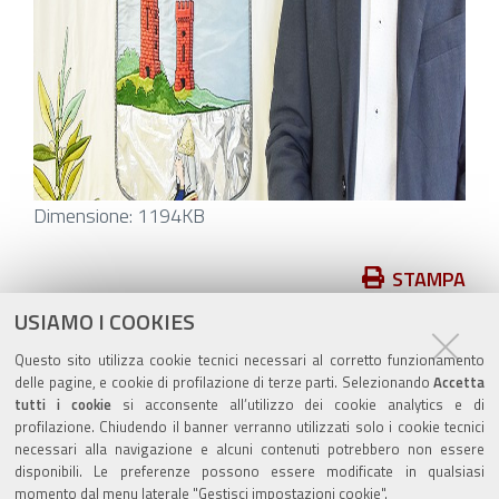
Clicca
Dimensione: 1194KB
per
vedere
Azioni
STAMPA
l'immagine
sul
USIAMO I COOKIES
pubblicato il
27/06/2024
—
alle
documento
ultima modifica
27/06/2024
Questo sito utilizza cookie tecnici necessari al corretto funzionamento
dimensioni
delle pagine, e cookie di profilazione di terze parti. Selezionando
Accetta
originali…
tutti i cookie
si acconsente all’utilizzo dei cookie analytics e di
profilazione. Chiudendo il banner verranno utilizzati solo i cookie tecnici
necessari alla navigazione e alcuni contenuti potrebbero non essere
disponibili. Le preferenze possono essere modificate in qualsiasi
momento dal menu laterale "Gestisci impostazioni cookie".
Valuta questo sito