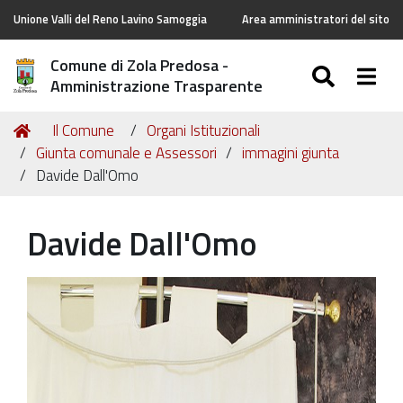
Unione Valli del Reno Lavino Samoggia
Area amministratori del sito
Comune di Zola Predosa -
SEARC
Togg
Amministrazione Trasparente
Tu
Home
Il Comune
Organi Istituzionali
sei
Giunta comunale e Assessori
immagini giunta
qui:
Davide Dall'Omo
Davide Dall'Omo