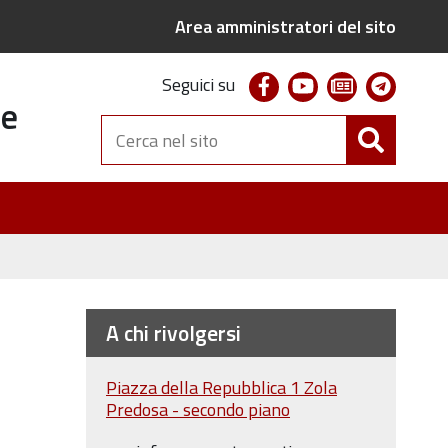
Area amministratori del sito
facebook
youtube
newsletter
telegr
Seguici su
te
Cerca
nel
sito
A chi rivolgersi
Piazza della Repubblica 1 Zola
Predosa - secondo piano