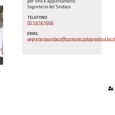
per info e appuntamenti:
Segreteria del Sindaco
TELEFONO
051.6161606
EMAIL
segreteriasindaco@comune.zolapredosa.bo.i