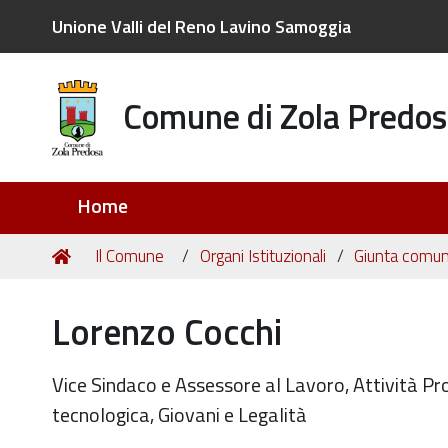
Unione Valli del Reno Lavino Samoggia
Comune di Zola Predos
Sezioni
Home
Tu
Home
Il Comune
Organi Istituzionali
Giunta comun
sei
qui:
Lorenzo Cocchi
Vice Sindaco e Assessore al Lavoro, Attività Pr
tecnologica, Giovani e Legalità