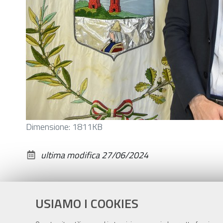
Clicca
Dimensione: 1811KB
per
vedere
ultima modifica
27/06/2024
l'immagine
alle
dimensioni
USIAMO I COOKIES
originali…