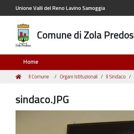
Unione Valli del Reno Lavino Samoggia
Comune di Zola Predos
Sezioni
Home
Tu
Home
Il Comune
Organi Istituzionali
Il Sindaco
sei
qui:
sindaco.JPG