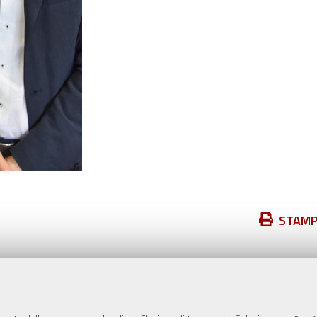
Azioni
STAM
sul
documento
Valuta questo sito