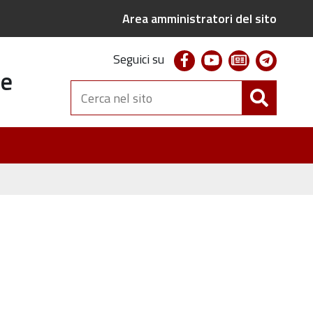
Area amministratori del sito
facebook
youtube
newsletter
telegr
Seguici su
te
Cerca
nel
sito