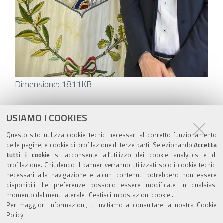
Clicca
Dimensione: 1811KB
per
vedere
Azioni
STAMPA
USIAMO I COOKIES
l'immagine
sul
ultima modifica
27/06/2024
Questo sito utilizza cookie tecnici necessari al corretto funzionamento
alle
documento
delle pagine, e cookie di profilazione di terze parti. Selezionando
Accetta
dimensioni
tutti i cookie
si acconsente all’utilizzo dei cookie analytics e di
originali…
profilazione. Chiudendo il banner verranno utilizzati solo i cookie tecnici
necessari alla navigazione e alcuni contenuti potrebbero non essere
disponibili. Le preferenze possono essere modificate in qualsiasi
momento dal menu laterale "Gestisci impostazioni cookie".
Valuta questo sito
Per maggiori informazioni, ti invitiamo a consultare la nostra
Cookie
Policy
.