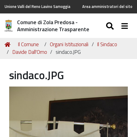
Unione Valli del Reno Lavino Samoggia
Area amministratori del sito
Comune di Zola Predosa -
SEARC
Togg
Amministrazione Trasparente
Tu
Home
Il Comune
Organi Istituzionali
Il Sindaco
sei
Davide Dall'Omo
sindaco.JPG
qui:
sindaco.JPG