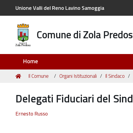
Unione Valli del Reno Lavino Samoggia
Comune di Zola Predos
Sezioni
Home
Tu
Home
Il Comune
Organi Istituzionali
Il Sindaco
sei
qui:
Delegati Fiduciari del Sin
Ernesto Russo