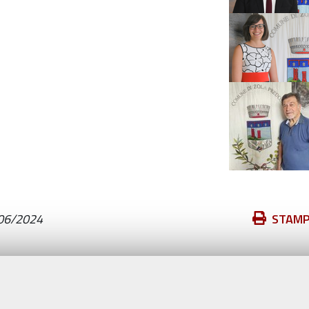
Azioni
06/2024
STAM
sul
documento
Valuta questo sito