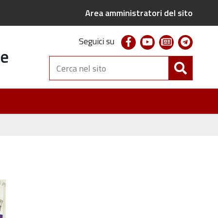
Area amministratori del sito
facebook
youtube
newsletter
telegr
Seguici su
te
Cerca
nel
sito