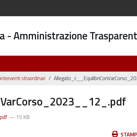
a - Amministrazione Trasparen
 interventi straordinari
Allegato_c__EquilibriConVarCorso_
onVarCorso_2023__12_.pdf
.pdf
— 15 KB
Azioni
STAM