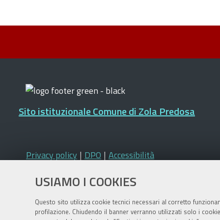
Sito istituzionale Comune di Zola Predosa
Privacy policy
|
DPO
|
Accessibilità
USIAMO I COOKIES
Questo sito utilizza cookie tecnici necessari al corretto funziona
profilazione. Chiudendo il banner verranno utilizzati solo i cook