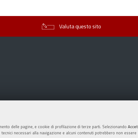
sul
documento
Valuta questo sito
mento delle pagine, e cookie di profilazione di terze parti. Selezionando
Accet
ie tecnici necessari alla navigazione e alcuni contenuti potrebbero non essere