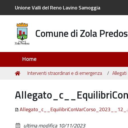
Unione Valli del Reno Lavino Samoggia
Comune di Zola Predos
Sezioni
Home
Tu
Home
Interventi straordinari e di emergenza
Allegati
sei
qui:
Allegato_c__EquilibriC
Allegato_c__EquilibriConVarCorso_2023__12_
ultima modifica
10/11/2023