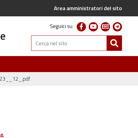
Area amministratori del sito
facebook
youtube
newsletter
telegr
Seguici su
te
Cerca
nel
sito
2023__12_.pdf
PA