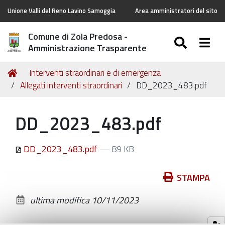
Unione Valli del Reno Lavino Samoggia
Area amministratori del sito
Comune di Zola Predosa -
SEARC
Togg
Amministrazione Trasparente
Tu
Home
Interventi straordinari e di emergenza
sei
Allegati interventi straordinari
DD_2023_483.pdf
qui:
DD_2023_483.pdf
DD_2023_483.pdf
— 89 KB
Azioni
STAMPA
sul
ultima modifica
10/11/2023
documento