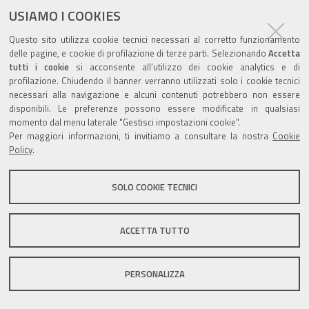
USIAMO I COOKIES
Questo sito utilizza cookie tecnici necessari al corretto funzionamento
Valuta questo sito
delle pagine, e cookie di profilazione di terze parti. Selezionando
Accetta
tutti i cookie
si acconsente all’utilizzo dei cookie analytics e di
profilazione. Chiudendo il banner verranno utilizzati solo i cookie tecnici
necessari alla navigazione e alcuni contenuti potrebbero non essere
disponibili. Le preferenze possono essere modificate in qualsiasi
momento dal menu laterale "Gestisci impostazioni cookie".
Per maggiori informazioni, ti invitiamo a consultare la nostra
Cookie
Sito istituzionale Comune di Zola Predosa
Policy
.
SOLO COOKIE TECNICI
Privacy policy
|
DPO
|
Accessibilità
ACCETTA TUTTO
PERSONALIZZA