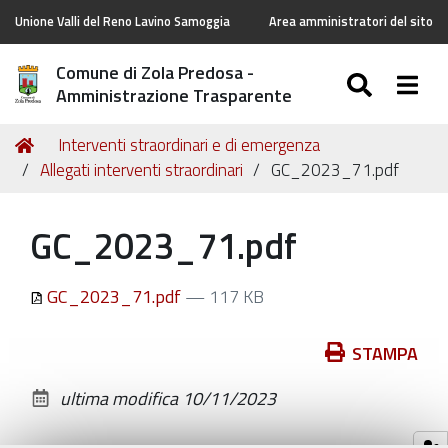
Unione Valli del Reno Lavino Samoggia
Area amministratori del sito
Comune di Zola Predosa -
SEARC
Togg
Amministrazione Trasparente
Tu
Home
Interventi straordinari e di emergenza
sei
Allegati interventi straordinari
GC_2023_71.pdf
qui:
GC_2023_71.pdf
GC_2023_71.pdf
— 117 KB
Azioni
STAMPA
sul
ultima modifica
10/11/2023
documento