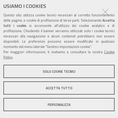
USIAMO I COOKIES
Questo sito utilizza cookie tecnici necessari al corretto funzionamento
Valuta questo sito
delle pagine, e cookie di profilazione di terze parti. Selezionando
Accetta
tutti i cookie
si acconsente all’utilizzo dei cookie analytics e di
profilazione. Chiudendo il banner verranno utilizzati solo i cookie tecnici
necessari alla navigazione e alcuni contenuti potrebbero non essere
disponibili. Le preferenze possono essere modificate in qualsiasi
momento dal menu laterale "Gestisci impostazioni cookie".
Per maggiori informazioni, ti invitiamo a consultare la nostra
Cookie
Sito istituzionale Comune di Zola Predosa
Policy
.
SOLO COOKIE TECNICI
Privacy policy
|
DPO
|
Accessibilità
ACCETTA TUTTO
PERSONALIZZA