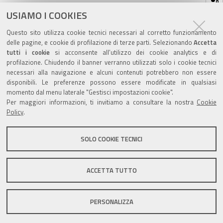
sul
ultima modifica
29/11/2018
documento
USIAMO I COOKIES
Questo sito utilizza cookie tecnici necessari al corretto funzionamento
delle pagine, e cookie di profilazione di terze parti. Selezionando
Accetta
tutti i cookie
si acconsente all’utilizzo dei cookie analytics e di
profilazione. Chiudendo il banner verranno utilizzati solo i cookie tecnici
Valuta questo sito
necessari alla navigazione e alcuni contenuti potrebbero non essere
disponibili. Le preferenze possono essere modificate in qualsiasi
momento dal menu laterale "Gestisci impostazioni cookie".
Per maggiori informazioni, ti invitiamo a consultare la nostra
Cookie
Policy
.
SOLO COOKIE TECNICI
Sito istituzionale Comune di Zola Predosa
ACCETTA TUTTO
Privacy policy
|
DPO
|
Accessibilità
PERSONALIZZA