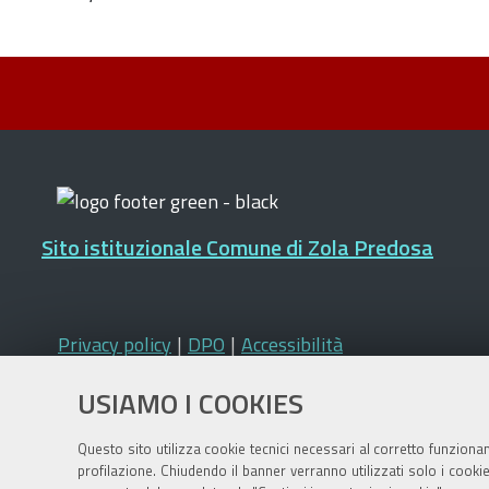
Sito istituzionale Comune di Zola Predosa
Privacy policy
|
DPO
|
Accessibilità
USIAMO I COOKIES
Questo sito utilizza cookie tecnici necessari al corretto funziona
profilazione. Chiudendo il banner verranno utilizzati solo i cook