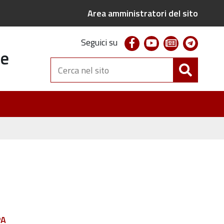
Area amministratori del sito
facebook
youtube
newsletter
telegr
Seguici su
te
Cerca
nel
sito
PA