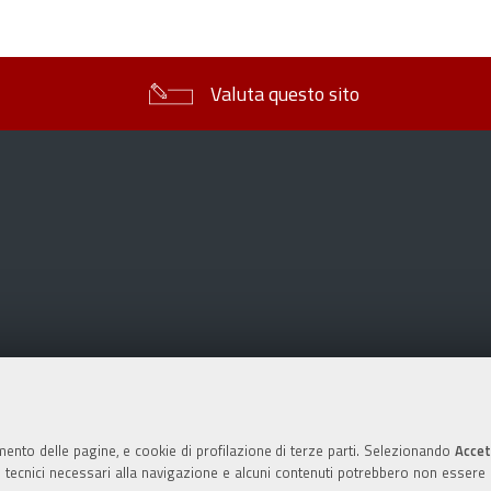
sul
documento
Valuta questo sito
mento delle pagine, e cookie di profilazione di terze parti. Selezionando
Accet
ie tecnici necessari alla navigazione e alcuni contenuti potrebbero non essere