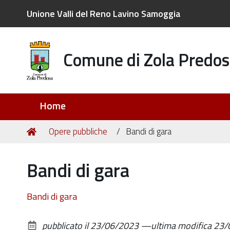
Unione Valli del Reno Lavino Samoggia
Comune di Zola Predos
Sezioni
Home
Tu
Home
Opere pubbliche
Bandi di gara
sei
qui:
Bandi di gara
Bandi di gara
pubblicato il
23/06/2023
—
ultima modifica
23/