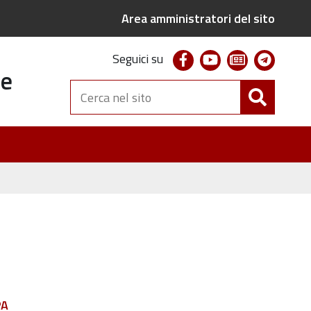
Area amministratori del sito
facebook
youtube
newsletter
telegr
Seguici su
te
Cerca
nel
sito
PA