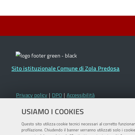
Sito istituzionale Comune di Zola Predosa
Privacy policy
|
DPO
|
Accessibilità
USIAMO I COOKIES
Questo sito utilizza cookie tecnici necessari al corretto funziona
profilazione. Chiudendo il banner verranno utilizzati solo i cook