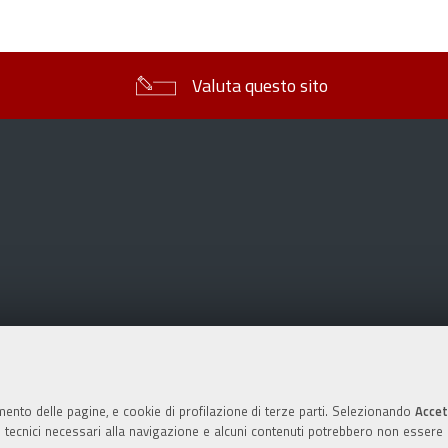
sul
documento
Valuta questo sito
mento delle pagine, e cookie di profilazione di terze parti. Selezionando
Accet
ie tecnici necessari alla navigazione e alcuni contenuti potrebbero non essere