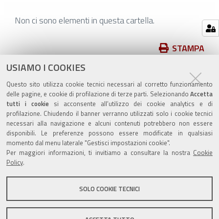
Non ci sono elementi in questa cartella.
Azioni
STAMPA
sul
USIAMO I COOKIES
pubblicato il
12/06/2018
—
documento
ultima modifica
12/06/2018
Questo sito utilizza cookie tecnici necessari al corretto funzionamento
delle pagine, e cookie di profilazione di terze parti. Selezionando
Accetta
tutti i cookie
si acconsente all’utilizzo dei cookie analytics e di
profilazione. Chiudendo il banner verranno utilizzati solo i cookie tecnici
necessari alla navigazione e alcuni contenuti potrebbero non essere
disponibili. Le preferenze possono essere modificate in qualsiasi
momento dal menu laterale "Gestisci impostazioni cookie".
Valuta questo sito
Per maggiori informazioni, ti invitiamo a consultare la nostra
Cookie
Policy
.
SOLO COOKIE TECNICI
Sito istituzionale Comune di Zola Predosa