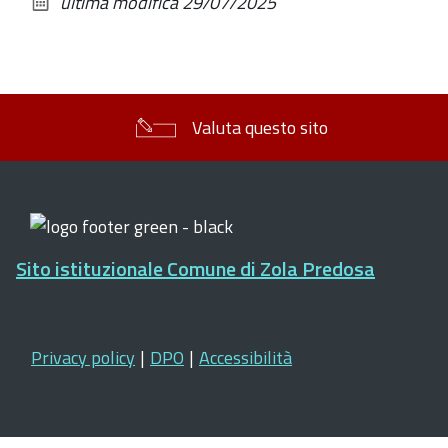
ultima modifica
29/07/2025
documento
Valuta questo sito
Sito istituzionale Comune di Zola Predosa
Privacy policy
|
DPO
|
Accessibilità