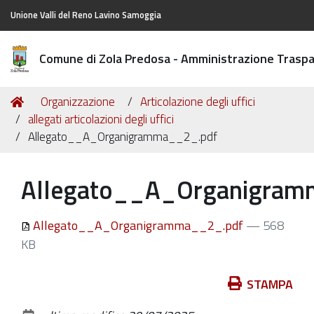
Unione Valli del Reno Lavino Samoggia
Comune di Zola Predosa - Amministrazione Trasp
Tu
Home
Organizzazione
Articolazione degli uffici
sei
allegati articolazioni degli uffici
qui:
Allegato__A_Organigramma__2_.pdf
Allegato__A_Organigram
Allegato__A_Organigramma__2_.pdf
— 568
KB
Azioni
STAMPA
sul