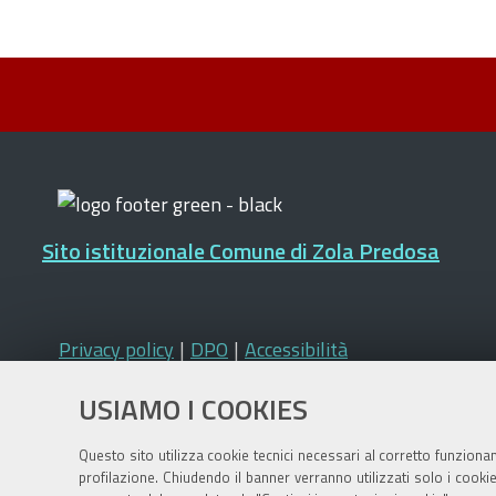
Sito istituzionale Comune di Zola Predosa
Privacy policy
|
DPO
|
Accessibilità
USIAMO I COOKIES
Questo sito utilizza cookie tecnici necessari al corretto funziona
profilazione. Chiudendo il banner verranno utilizzati solo i cook