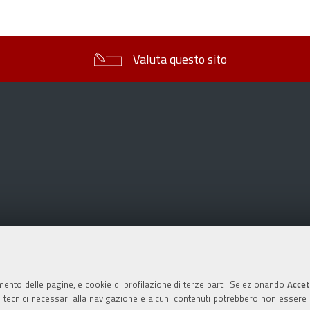
sul
documento
Valuta questo sito
mento delle pagine, e cookie di profilazione di terze parti. Selezionando
Accet
ie tecnici necessari alla navigazione e alcuni contenuti potrebbero non essere