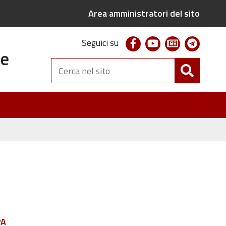
Area amministratori del sito
facebook
youtube
newsletter
telegr
Seguici su
te
Cerca
nel
sito
PA