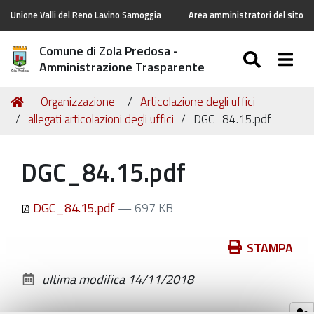
Unione Valli del Reno Lavino Samoggia
Area amministratori del sito
Comune di Zola Predosa -
SEARC
Togg
Amministrazione Trasparente
Tu
Home
Organizzazione
Articolazione degli uffici
sei
allegati articolazioni degli uffici
DGC_84.15.pdf
qui:
DGC_84.15.pdf
DGC_84.15.pdf
— 697 KB
Azioni
STAMPA
sul
ultima modifica
14/11/2018
documento