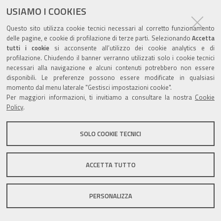
USIAMO I COOKIES
Questo sito utilizza cookie tecnici necessari al corretto funzionamento
Valuta questo sito
delle pagine, e cookie di profilazione di terze parti. Selezionando
Accetta
tutti i cookie
si acconsente all’utilizzo dei cookie analytics e di
profilazione. Chiudendo il banner verranno utilizzati solo i cookie tecnici
necessari alla navigazione e alcuni contenuti potrebbero non essere
disponibili. Le preferenze possono essere modificate in qualsiasi
momento dal menu laterale "Gestisci impostazioni cookie".
Per maggiori informazioni, ti invitiamo a consultare la nostra
Cookie
Sito istituzionale Comune di Zola Predosa
Policy
.
SOLO COOKIE TECNICI
Privacy policy
|
DPO
|
Accessibilità
ACCETTA TUTTO
PERSONALIZZA