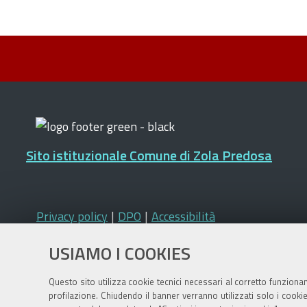
Sito istituzionale Comune di Zola Predosa
Privacy policy
|
DPO
|
Accessibilità
USIAMO I COOKIES
Questo sito utilizza cookie tecnici necessari al corretto funziona
profilazione. Chiudendo il banner verranno utilizzati solo i cook