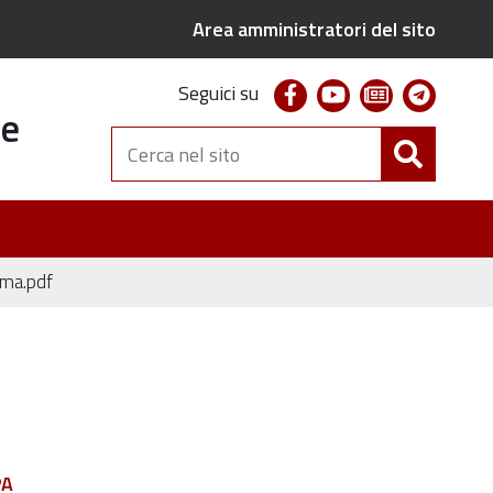
Area amministratori del sito
facebook
youtube
newsletter
telegr
Seguici su
te
Cerca
nel
sito
ma.pdf
PA