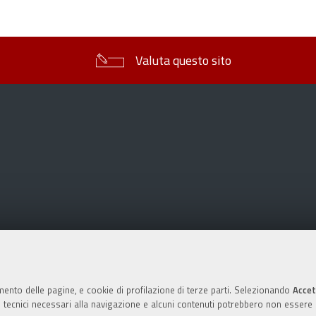
sul
documento
Valuta questo sito
mento delle pagine, e cookie di profilazione di terze parti. Selezionando
Accet
ie tecnici necessari alla navigazione e alcuni contenuti potrebbero non essere