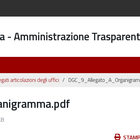
a - Amministrazione Trasparen
egati articolazioni degli uffici
DGC_9_Allegato_A_Organigram
nigramma.pdf
KB
Azioni
STAM