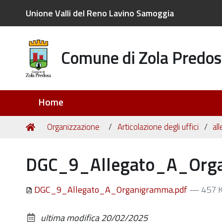
Unione Valli del Reno Lavino Samoggia
Comune di Zola Predos
Sezioni
Home
Tu
Home
Organizzazione
Articolazione degli uffici
all
sei
qui:
DGC_9_Allegato_A_Orga
DGC_9_Allegato_A_Organigramma.pdf
— 457 
ultima modifica
20/02/2025