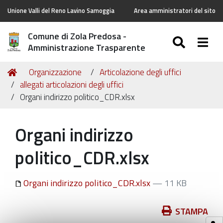
Unione Valli del Reno Lavino Samoggia
Area amministratori del sito
Comune di Zola Predosa -
SEARC
Togg
Amministrazione Trasparente
Tu
Home
Organizzazione
Articolazione degli uffici
sei
allegati articolazioni degli uffici
qui:
Organi indirizzo politico_CDR.xlsx
Organi indirizzo
politico_CDR.xlsx
Organi indirizzo politico_CDR.xlsx
— 11 KB
Azioni
STAMPA