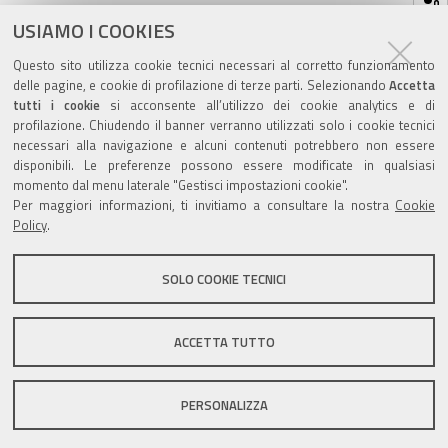
sul
ultima modifica
19/05/2026
documento
USIAMO I COOKIES
Questo sito utilizza cookie tecnici necessari al corretto funzionamento
delle pagine, e cookie di profilazione di terze parti. Selezionando
Accetta
tutti i cookie
si acconsente all’utilizzo dei cookie analytics e di
profilazione. Chiudendo il banner verranno utilizzati solo i cookie tecnici
Valuta questo sito
necessari alla navigazione e alcuni contenuti potrebbero non essere
disponibili. Le preferenze possono essere modificate in qualsiasi
momento dal menu laterale "Gestisci impostazioni cookie".
Per maggiori informazioni, ti invitiamo a consultare la nostra
Cookie
Policy
.
SOLO COOKIE TECNICI
Sito istituzionale Comune di Zola Predosa
ACCETTA TUTTO
Privacy policy
|
DPO
|
Accessibilità
PERSONALIZZA