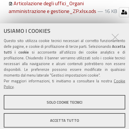
Articolazione degli uffici_Organi
amministrazione e gestione_ZP.xlsx.ods
— 16 KB
Azioni
STAMPA
USIAMO I COOKIES
sul
ultima modifica
15/06/2026
Questo sito utilizza cookie tecnici necessari al corretto funzionamento
documento
delle pagine, e cookie di profilazione di terze parti. Selezionando
Accetta
tutti i cookie
si acconsente all’utilizzo dei cookie analytics e di
profilazione. Chiudendo il banner verranno utilizzati solo i cookie tecnici
necessari alla navigazione e alcuni contenuti potrebbero non essere
disponibili. Le preferenze possono essere modificate in qualsiasi
momento dal menu laterale "Gestisci impostazioni cookie".
Valuta questo sito
Per maggiori informazioni, ti invitiamo a consultare la nostra
Cookie
Policy
.
SOLO COOKIE TECNICI
Sito istituzionale Comune di Zola Predosa
ACCETTA TUTTO