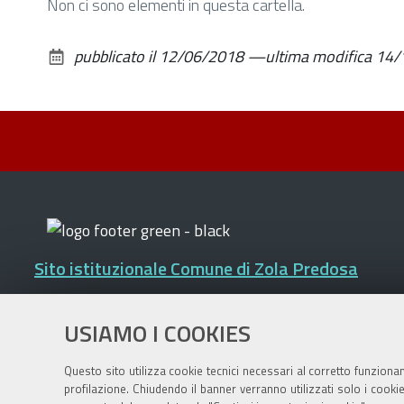
Non ci sono elementi in questa cartella.
pubblicato il
12/06/2018
—
ultima modifica
14/
Sito istituzionale Comune di Zola Predosa
USIAMO I COOKIES
Privacy policy
|
DPO
|
Accessibilità
Questo sito utilizza cookie tecnici necessari al corretto funziona
profilazione. Chiudendo il banner verranno utilizzati solo i cook