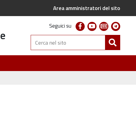
Area amministratori del sito
facebook
youtube
newsletter
telegr
Seguici su
te
Cerca
nel
sito