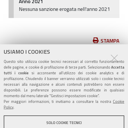
Anno 2021
Nessuna sanzione erogata nell'anno 2021
Azioni
STAMPA
sul
USIAMO I COOKIES
pubblicato il
14/11/2018
—
documento
ultima modifica
19/05/2026
Questo sito utilizza cookie tecnici necessari al corretto funzionamento
delle pagine, e cookie di profilazione di terze parti. Selezionando
Accetta
tutti i cookie
si acconsente all’utilizzo dei cookie analytics e di
profilazione. Chiudendo il banner verranno utilizzati solo i cookie tecnici
necessari alla navigazione e alcuni contenuti potrebbero non essere
disponibili. Le preferenze possono essere modificate in qualsiasi
momento dal menu laterale "Gestisci impostazioni cookie".
Valuta questo sito
Per maggiori informazioni, ti invitiamo a consultare la nostra
Cookie
Policy
.
SOLO COOKIE TECNICI