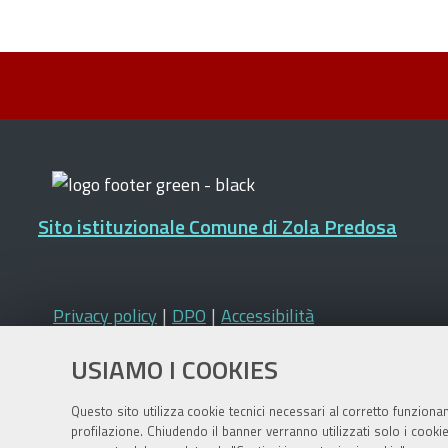
Sito istituzionale Comune di Zola Predosa
Privacy policy
|
DPO
|
Accessibilità
USIAMO I COOKIES
Questo sito utilizza cookie tecnici necessari al corretto funziona
profilazione. Chiudendo il banner verranno utilizzati solo i cook