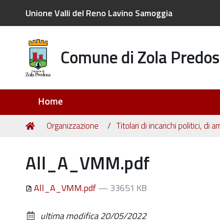
Unione Valli del Reno Lavino Samoggia
Comune di Zola Predos
Sezioni
Home
Tu
Home
Organizzazione
Titolari di incarichi politici, d
sei
qui:
All_A_VMM.pdf
All_A_VMM.pdf
— 33651 KB
ultima modifica
20/05/2022