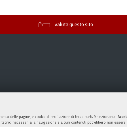
sul
documento
Valuta questo sito
mento delle pagine, e cookie di profilazione di terze parti. Selezionando
Accet
ie tecnici necessari alla navigazione e alcuni contenuti potrebbero non essere