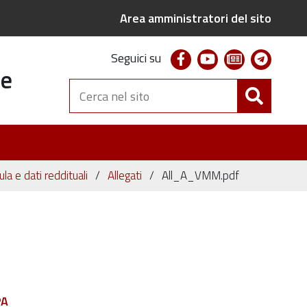
Area amministratori del sito
facebook
youtube
newsletter
telegr
Seguici su
te
Cerca
nel
sito
ula e dati reddituali
Allegati
All_A_VMM.pdf
PA