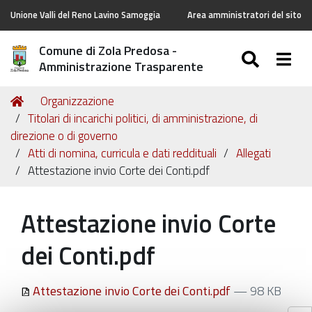
Unione Valli del Reno Lavino Samoggia
Area amministratori del sito
Comune di Zola Predosa -
SEARC
Togg
Amministrazione Trasparente
Tu
Home
Organizzazione
sei
Titolari di incarichi politici, di amministrazione, di
qui:
direzione o di governo
Atti di nomina, curricula e dati reddituali
Allegati
Attestazione invio Corte dei Conti.pdf
Attestazione invio Corte
dei Conti.pdf
Attestazione invio Corte dei Conti.pdf
— 98 KB