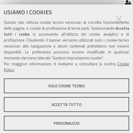
Azioni
STAMPA
USIAMO I COOKIES
sul
ultima modifica
15/04/2019
Questo sito utilizza cookie tecnici necessari al corretto funzionamento
documento
delle pagine, e cookie di profilazione di terze parti. Selezionando
Accetta
tutti i cookie
si acconsente all’utilizzo dei cookie analytics e di
profilazione. Chiudendo il banner verranno utilizzati solo i cookie tecnici
necessari alla navigazione e alcuni contenuti potrebbero non essere
disponibili. Le preferenze possono essere modificate in qualsiasi
Valuta questo sito
momento dal menu laterale "Gestisci impostazioni cookie".
Per maggiori informazioni, ti invitiamo a consultare la nostra
Cookie
Policy
.
SOLO COOKIE TECNICI
Sito istituzionale Comune di Zola Predosa
ACCETTA TUTTO
PERSONALIZZA
Privacy policy
|
DPO
|
Accessibilità