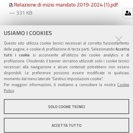
Relazione di inizio mandato 2019-2024 (1).pdf
— 331 KB
Azioni
STAMPA
USIAMO I COOKIES
sul
ultima modifica
23/08/2019
Questo sito utilizza cookie tecnici necessari al corretto funzionamento
documento
delle pagine, e cookie di profilazione di terze parti. Selezionando
Accetta
tutti i cookie
si acconsente all’utilizzo dei cookie analytics e di
profilazione. Chiudendo il banner verranno utilizzati solo i cookie tecnici
necessari alla navigazione e alcuni contenuti potrebbero non essere
disponibili. Le preferenze possono essere modificate in qualsiasi
momento dal menu laterale "Gestisci impostazioni cookie".
Valuta questo sito
Per maggiori informazioni, ti invitiamo a consultare la nostra
Cookie
Policy
.
SOLO COOKIE TECNICI
Sito istituzionale Comune di Zola Predosa
ACCETTA TUTTO