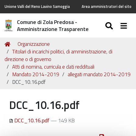
Unione Valli del Reno Lavino Samoggia
Area amministratori del sito
Comune di Zola Predosa -
SEARC
Togg
Amministrazione Trasparente
Tu
Home
Organizzazione
sei
Titolari di incarichi politici, di amministrazione, di
qui:
direzione o di governo
Atti di nomina, curricula e dati reddituali
Mandato 2014-2019
allegati mandato 2014-2019
DCC_10.16.pdf
DCC_10.16.pdf
DCC_10.16.pdf
— 149 KB