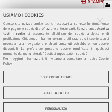
Azioni
STAMPA
sul
ultima modifica
14/11/2018
documento
USIAMO I COOKIES
Questo sito utilizza cookie tecnici necessari al corretto funzionamento
delle pagine, e cookie di profilazione di terze parti. Selezionando
Accetta
tutti i cookie
si acconsente all’utilizzo dei cookie analytics e di
profilazione. Chiudendo il banner verranno utilizzati solo i cookie tecnici
Valuta questo sito
necessari alla navigazione e alcuni contenuti potrebbero non essere
disponibili. Le preferenze possono essere modificate in qualsiasi
momento dal menu laterale "Gestisci impostazioni cookie".
Per maggiori informazioni, ti invitiamo a consultare la nostra
Cookie
Policy
.
SOLO COOKIE TECNICI
Sito istituzionale Comune di Zola Predosa
ACCETTA TUTTO
Privacy policy
|
DPO
|
Accessibilità
PERSONALIZZA