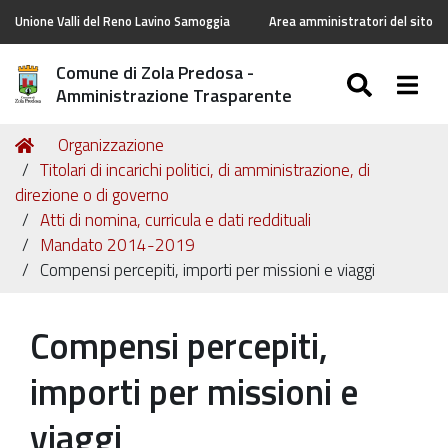
Unione Valli del Reno Lavino Samoggia
Area amministratori del sito
Comune di Zola Predosa -
SEARC
Togg
Amministrazione Trasparente
Tu
Home
Organizzazione
sei
Titolari di incarichi politici, di amministrazione, di
qui:
direzione o di governo
Atti di nomina, curricula e dati reddituali
Mandato 2014-2019
Compensi percepiti, importi per missioni e viaggi
Compensi percepiti,
importi per missioni e
viaggi