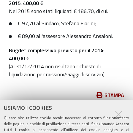
2015
:
400,00 €
Nel 2015 sono stati liquidati € 186,70, di cui:
€ 97,70 al Sindaco, Stefano Fiorini;
€ 89,00 all'assessore Alessandro Ansaloni.
Bugdet complessivo previsto per il 2014
:
400,00 €
(Al 31/12/2014 non risultano richieste di
liquidazione per missioni/viaggi di servizio)
Azioni
STAMPA
sul
USIAMO I COOKIES
pubblicato il
14/11/2018
—
documento
ultima modifica
10/02/2021
Questo sito utilizza cookie tecnici necessari al corretto funzionamento
delle pagine, e cookie di profilazione di terze parti. Selezionando
Accetta
tutti i cookie
si acconsente all’utilizzo dei cookie analytics e di