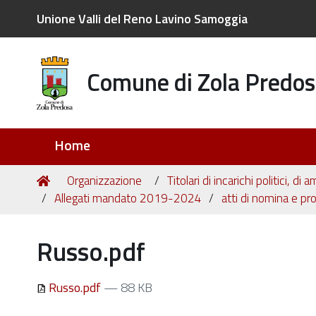
Unione Valli del Reno Lavino Samoggia
Comune di Zola Predos
Sezioni
Home
Tu
Home
Organizzazione
Titolari di incarichi politici, d
sei
Allegati mandato 2019-2024
atti di nomina e p
qui:
Russo.pdf
Russo.pdf
— 88 KB