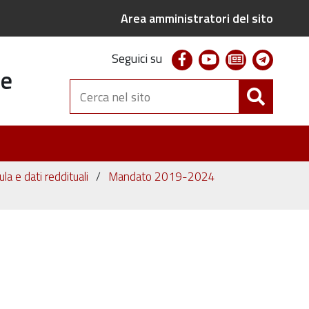
Area amministratori del sito
facebook
youtube
newsletter
telegr
Seguici su
te
Cerca
nel
sito
ula e dati reddituali
Mandato 2019-2024